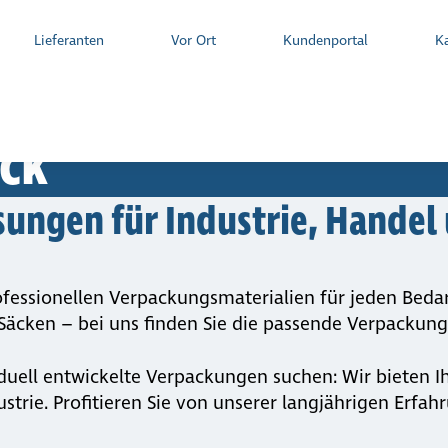
Lie­fe­ran­ten
Vor Ort
Kun­den­por­tal
Ka
rblick
ick
­sungen für Industrie, Handel
­sio­nellen Verpa­ckungs­ma­te­ria­lien für jeden Bed
 Säcken – bei uns finden Sie die passende Verpa­ckung
iduell entwickelte Verpackungen suchen: Wir bieten I
rie. Profitieren Sie von unserer langjährigen Erfahr