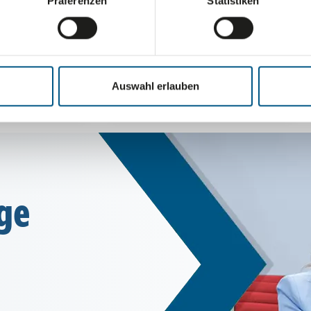
Präferenzen
Statistiken
­nage­ment
Verpa­ckungs­de­sign
Auswahl erlauben
ge