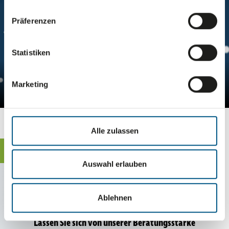
Präferenzen
Statistiken
Marketing
Alle zulassen
KONTAKT
Auswahl erlauben
Wir freuen uns, Sie
kennen zu lernen!
Ablehnen
Lassen Sie sich von unserer Bera­tungs­stärke