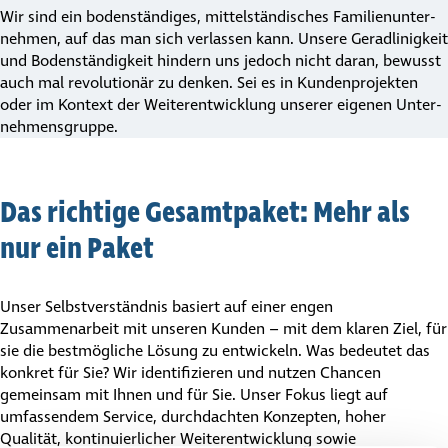
Wir sind ein bodenständiges, mittel­stän­di­sches Fami­li­en­un­ter­
nehmen, auf das man sich verlassen kann. Unsere Geradlinigkeit
und Boden­stän­dig­keit hindern uns jedoch nicht daran, bewusst
auch mal revolutionär zu denken. Sei es in Kunden­pro­jekten
oder im Kontext der Weiter­ent­wick­lung unserer eigenen Unter­
neh­mens­gruppe.
Das richtige Gesamt­paket: Mehr als
nur ein Paket
Unser Selbst­ver­ständnis basiert auf einer engen
Zusammenarbeit mit unseren Kunden – mit dem klaren Ziel, für
sie die bestmögliche Lösung zu entwickeln. Was bedeutet das
konkret für Sie? Wir identifizieren und nutzen Chancen
gemeinsam mit Ihnen und für Sie. Unser Fokus liegt auf
umfassendem Service, durchdachten Konzepten, hoher
Qualität, konti­nu­ier­li­cher Weiter­ent­wick­lung sowie