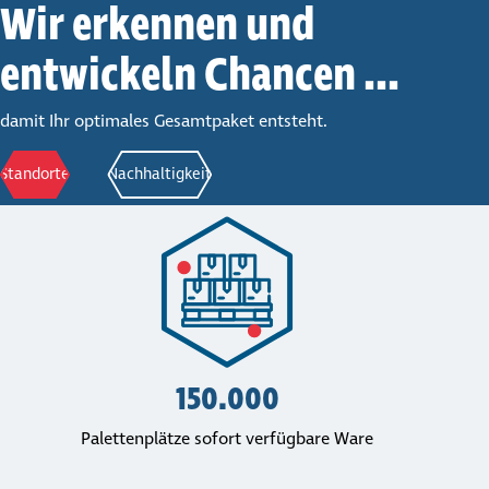
Wir erkennen und
entwi­ckeln Chancen ...
damit Ihr optimales Gesamtpaket entsteht.
Standorte
Nach­hal­tig­keit
150.000
Palet­ten­plätze sofort ver­füg­bare Ware