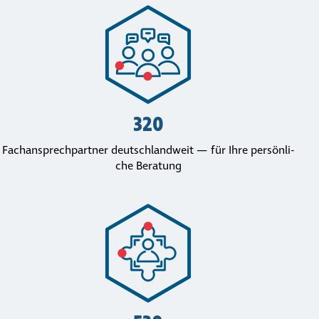
320
Fach­an­sprech­part­ner deutsch­land­weit — für Ihre per­sön­li­
che Beratung