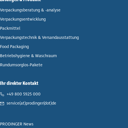
Ver­pa­ckungs­be­ra­tung & -analyse
Ver­pa­ckungs­ent­wick­lung
Pack­mit­tel
Ver­pa­ckungs­tech­nik & Ver­sand­aus­stat­tung
Food Packaging
Betriebs­hy­giene & Waschraum
Rund­umsorg­los-Pakete
Ihr direkter Kontakt
+49 800 5925 000
service(at)prodinger(dot)de
PRODINGER News