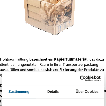
Hohl­raum­fül­lung bezeichnet ein
Papier­füll­ma­te­rial
, das dazu
dient, den ungenutzten Raum in Ihrer Trans­port­ver­pa­ckung
auszufüllen und somit eine
sichere Fixierung
der Produkte zu
gewährleisten.
Diese Methode ermöglicht nicht nur einen
effizienten Einsatz
von Materialien
, sondern gewährleistet auch einen
optimalen
Zustimmung
Details
Über Cookies
Schutz
für empfindliche Güter während des Transports. Die
Hohl­raum­fül­lung kann an die spezifischen Anforderungen