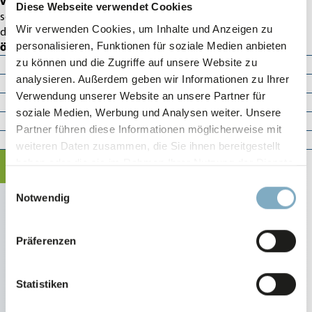
verschie­denster Produkte
angepasst werden. Diese fort­
Diese Webseite verwendet Cookies
schritt­liche Verpa­ckungs­technik stellt eine Win-Win-Situation
Wir verwenden Cookies, um Inhalte und Anzeigen zu
dar, indem sie sowohl die Sicherheit der Produkte als auch die
personalisieren, Funktionen für soziale Medien anbieten
ökologische Nachhaltigkeit
fördert.
Wrapping (Einschlagen, Einwi­ckeln)
zu können und die Zugriffe auf unsere Website zu
analysieren. Außerdem geben wir Informationen zu Ihrer
Cushio­ning (Polstern)
Verwendung unserer Website an unsere Partner für
Block & Brace (Fixieren)
soziale Medien, Werbung und Analysen weiter. Unsere
Coils (Schnecken)
Partner führen diese Informationen möglicherweise mit
Cross­layer (Kreuz­lagen)
weiteren Daten zusammen, die Sie ihnen bereitgestellt
haben oder die sie im Rahmen Ihrer Nutzung der Dienste
VER­PA­CKUNGS­PRO­ZESSE OPTI­MIE­REN
gesammelt haben.
Einwilligungsauswahl
Entlasten Sie Ihre
Datenschutz
-
Impressum
Notwendig
Mitar­beiter!
Präferenzen
Stretchen Sie bis zu 30 Paletten/Stunde.
Statistiken
Mehr erfahren