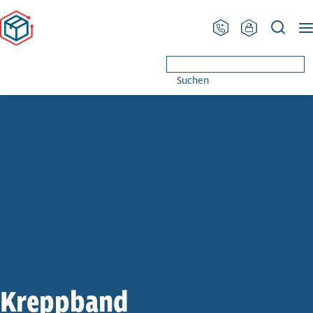
PRODINGER Ver­pa­ckung
Glossar
Kreppband
Suchen
Kreppband