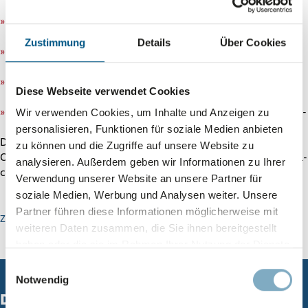
Glatte Ober­flä­che:
Ideal für brillante Druck­bil­der, Logos
und Wer­be­dru­cke.
Zustimmung
Details
Über Cookies
Sta­bi­li­tät:
Trotz gerin­ge­rer Höhe aus­rei­chend tragfähig für
leichte bis mit­tel­schwere Produkte.
Mate­ri­al­ef­fi­zi­enz:
Dünnere Ver­pa­ckun­gen benötigen
Diese Webseite verwendet Cookies
weniger Lager­flä­che und sparen Trans­port­kos­ten.
Viel­sei­tig­keit:
Vom Ver­sand­kar­ton bis hin zu Prä­sen­ta­ti­ons-
Wir verwenden Cookies, um Inhalte und Anzeigen zu
und Ver­kaufs­ver­pa­ckun­gen.
personalisieren, Funktionen für soziale Medien anbieten
Durch ihre Eigenschaften wird die Feinwelle besonders im
zu können und die Zugriffe auf unsere Website zu
Onlinehandel, in der Produkt­prä­sen­ta­tion und bei Marken­ver­pa­
analysieren. Außerdem geben wir Informationen zu Ihrer
ckungen eingesetzt.
Verwendung unserer Website an unsere Partner für
soziale Medien, Werbung und Analysen weiter. Unsere
Partner führen diese Informationen möglicherweise mit
Zurück zum Glossar
weiteren Daten zusammen, die Sie ihnen bereitgestellt
haben oder die sie im Rahmen Ihrer Nutzung der Dienste
gesammelt haben.
Einwilligungsauswahl
Datenschutz
-
Impressum
Notwendig
Das richtige Gesamt­paket macht’s