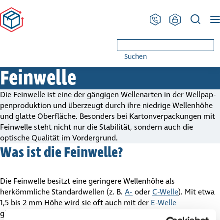
PRODINGER Ver­pa­ckung
Glossar
Feinwelle
Suchen
Feinwelle
Die Feinwelle ist eine der gängigen Wellenarten in der Well­pap­
pen­pro­duk­tion und überzeugt durch ihre niedrige Wellenhöhe
und glatte Oberfläche. Besonders bei Karton­ver­pa­ckungen mit
Feinwelle steht nicht nur die Stabilität, sondern auch die
optische Qualität im Vordergrund.
Was ist die Feinwelle?
Die Feinwelle besitzt eine geringere Wellenhöhe als
herkömmliche Standardwellen (z. B.
A-
oder
C-Welle
). Mit etwa
1,5 bis 2 mm Höhe wird sie oft auch mit der
E-Welle
gleichgesetzt. Typisch für die Feinwelle bei Kartons sind: