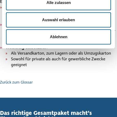
Ein
2-welliger Karton
bietet gleich mehrere Vorteile:
Alle zulassen
Hohe Belast­bar­keit
:
Geeignet für Produkte mit mehr Gewicht
Bessere Sta­pel­bar­keit beim Lagern oder Palet­tie­ren
Auswahl erlauben
Mehr Sicher­heit beim Versand
:
Schützt emp­find­li­che Produkte vor Druck- und Stoß­schä­
den
Ablehnen
Ideal für bruch­ge­fähr­dete Waren wie Glas oder Keramik
Viel­sei­tig ein­setz­bar
:
Als Ver­sand­kar­ton, zum Lagern oder als Umzugs­kar­ton
Sowohl für private als auch für gewerb­li­che Zwecke
geeignet
Zurück zum Glossar
Das richtige Gesamt­paket macht’s