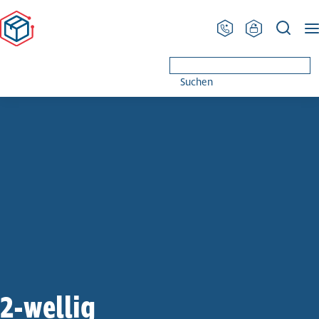
PRODINGER Ver­pa­ckung
Glossar
2-wellig
Suchen
2-wellig