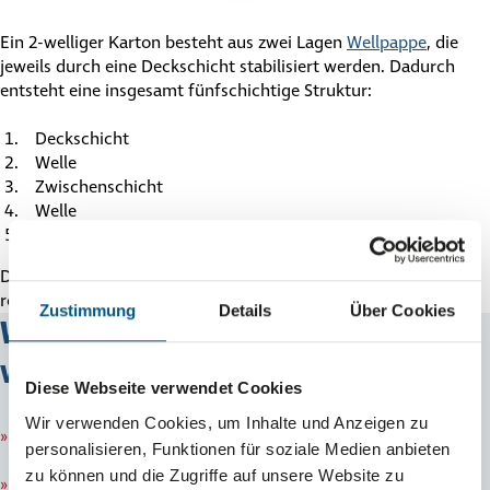
Ein 2-welliger Karton besteht aus zwei Lagen
Wellpappe
, die
jeweils durch eine Deckschicht stabilisiert werden. Dadurch
entsteht eine insgesamt fünfschichtige Struktur:
Deck­schicht
Welle
Zwi­schen­schicht
Welle
Deck­schicht
Diese Bauweise macht den zweiwellige Kartons besonders
robust.
Zustimmung
Details
Über Cookies
Wofür kann man 2-wellige Kartons
verwenden?
Diese Webseite verwendet Cookies
Wir verwenden Cookies, um Inhalte und Anzeigen zu
Ver­sand­han­del:
schwere Produkte wie Bücher, Flaschen
personalisieren, Funktionen für soziale Medien anbieten
oder Ersatz­teile
zu können und die Zugriffe auf unsere Website zu
Umzüge:
stabile Umzugs­kar­tons für Geschirr oder Akten