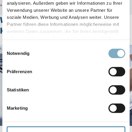
analysieren. Außerdem geben wir Informationen zu Ihrer
Export & Spedition:
Transport über weite Strecken, auch
Verwendung unserer Website an unsere Partner für
ins Ausland
soziale Medien, Werbung und Analysen weiter. Unsere
Welche Vorteile haben zwei­wel­lige
Partner führen diese Informationen möglicherweise mit
Kartons?
weiteren Daten zusammen, die Sie ihnen bereitgestellt
haben oder die sie im Rahmen Ihrer Nutzung der Dienste
gesammelt haben.
Einwilligungsauswahl
Datenschutz
-
Impressum
Notwendig
Präferenzen
Statistiken
Marketing